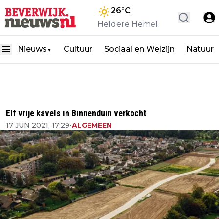
26
°C
Heldere Hemel
Nieuws
Cultuur
Sociaal en Welzijn
Natuur
▼
Elf vrije kavels in Binnenduin verkocht
17 JUN 2021, 17:29
•
ALGEMEEN