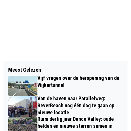
Vorig artikel
Volgend artikel
NATUURMONUMENTEN START PETITIE
Meest Gelezen
DE GROENE EZEL ZAMELT
OM INSECTEN TE REDDEN
Vijf vragen over de heropening van de
PARACETAMOL IN VOOR STICHTING
Wijkertunnel
IN DE RUIMTE
Van de haven naar Parallelweg:
BeverBeach nog één dag te gaan op
nieuwe locatie
Ruim dertig jaar Dance Valley: oude
helden en nieuwe sterren samen in