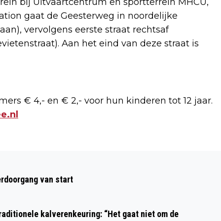
rrein bij Uitvaartcentrum en sportterrein MHCU,
tation gaat de Geesterweg in noordelijke
laan), vervolgens eerste straat rechtsaf
vietenstraat). Aan het eind van deze straat is
rmers € 4,- en € 2,- voor hun kinderen tot 12 jaar.
e.nl
Volgend artikel
SCHAPEN SCHEREN BIJ HET
rdoorgang van start
KOETSHUIJS OP WOENSDAG 1 MEI
aditionele kalverenkeuring: “Het gaat niet om de