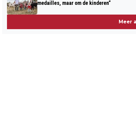
medailles, maar om de kinderen”
Meer a