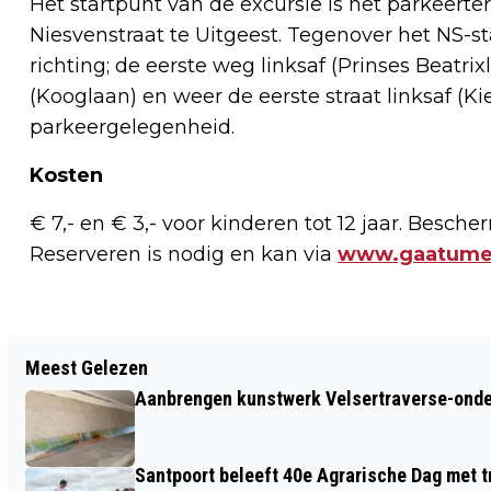
Het startpunt van de excursie is het parkeerte
Niesvenstraat te Uitgeest. Tegenover het NS-s
richting; de eerste weg linksaf (Prinses Beatrix
(Kooglaan) en weer de eerste straat linksaf (Kie
parkeergelegenheid.
Kosten
€ 7,- en € 3,- voor kinderen tot 12 jaar. Besche
Reserveren is nodig en kan via
www.gaatume
Vorig artikel
Meest Gelezen
VERHAAL VAN DE DAG: EENDAGSVLIEG
Aanbrengen kunstwerk Velsertraverse-onde
GOED VOOR EEUWIGDUREND KIPPENVEL
Santpoort beleeft 40e Agrarische Dag met tr