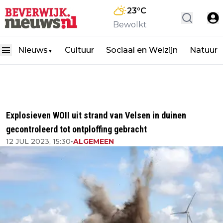
23
°C
Bewolkt
Nieuws
Cultuur
Sociaal en Welzijn
Natuur
▼
Explosieven WOII uit strand van Velsen in duinen
gecontroleerd tot ontploffing gebracht
12 JUL 2023, 15:30
•
ALGEMEEN