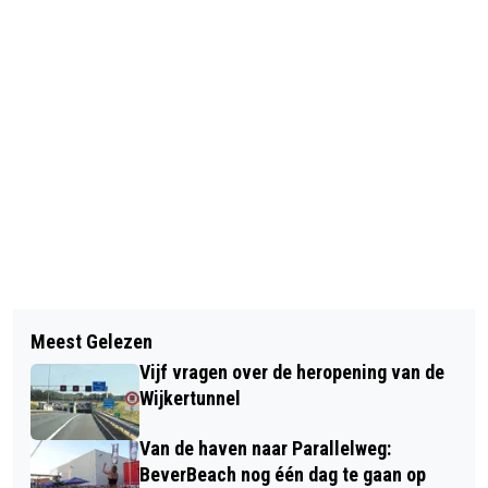
Vorig artikel
Volgend artikel
SCHENKING STICHTING NATIONAAL
Meest Gelezen
BIJZONDERE MODELBUSSEN VAN
ZIEKEN- EN GEHANDICAPTENWERK
Vijf vragen over de heropening van de
GERARD KOOIJMAN NU OOK TE ZIEN
AAN STICHTING ‘T HUIS ACHTER DE
Wijkertunnel
IN HEEMSKERK
DUINEN
Van de haven naar Parallelweg:
BeverBeach nog één dag te gaan op