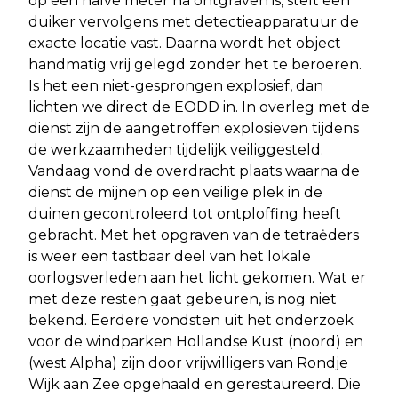
op een halve meter na ontgraven is, stelt een
duiker vervolgens met detectieapparatuur de
exacte locatie vast. Daarna wordt het object
handmatig vrij gelegd zonder het te beroeren.
Is het een niet-gesprongen explosief, dan
lichten we direct de EODD in. In overleg met de
dienst zijn de aangetroffen explosieven tijdens
de werkzaamheden tijdelijk veiliggesteld.
Vandaag vond de overdracht plaats waarna de
dienst de mijnen op een veilige plek in de
duinen gecontroleerd tot ontploffing heeft
gebracht. Met het opgraven van de tetraėders
is weer een tastbaar deel van het lokale
oorlogsverleden aan het licht gekomen. Wat er
met deze resten gaat gebeuren, is nog niet
bekend. Eerdere vondsten uit het onderzoek
voor de windparken Hollandse Kust (noord) en
(west Alpha) zijn door vrijwilligers van Rondje
Wijk aan Zee opgehaald en gerestaureerd. Die