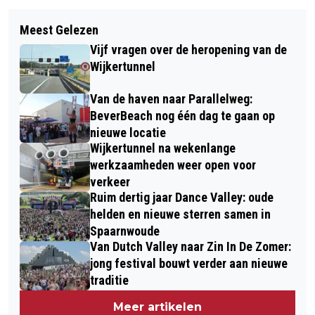
Volgend artikel
RONDLEIDINGEN BIJ VISAFSLAG EN
Meest Gelezen
POLITIE DRUK MET
TATA STEEL TIJDENS
Vijf vragen over de heropening van de
ALCOHOLCONTROLES IN DE IJMOND
ZEEHAVENDAGEN AMSTERDAM
Wijkertunnel
Van de haven naar Parallelweg:
BeverBeach nog één dag te gaan op
nieuwe locatie
Wijkertunnel na wekenlange
werkzaamheden weer open voor
verkeer
Ruim dertig jaar Dance Valley: oude
helden en nieuwe sterren samen in
Spaarnwoude
Van Dutch Valley naar Zin In De Zomer:
jong festival bouwt verder aan nieuwe
traditie
Meer artikelen