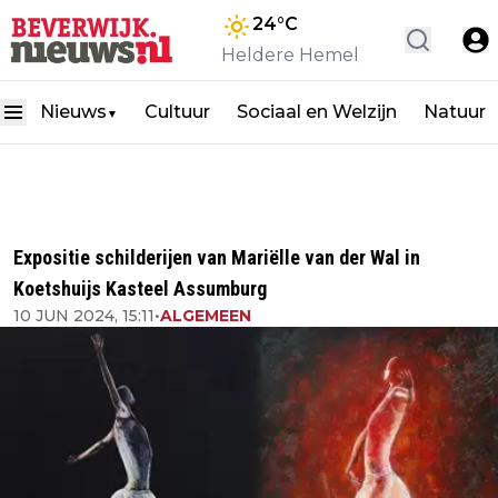
24
°C
Heldere Hemel
Nieuws
Cultuur
Sociaal en Welzijn
Natuur
▼
Expositie schilderijen van Mariëlle van der Wal in
Koetshuijs Kasteel Assumburg
10 JUN 2024, 15:11
•
ALGEMEEN