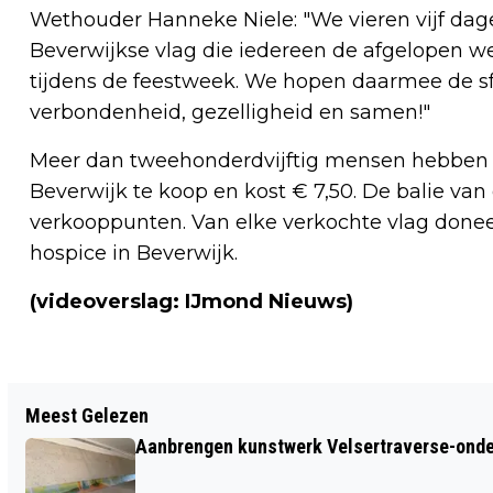
Wethouder Hanneke Niele: "We vieren vijf dag
Beverwijkse vlag die iedereen de afgelopen 
tijdens de feestweek. We hopen daarmee de sfe
verbondenheid, gezelligheid en samen!"
Meer dan tweehonderdvijftig mensen hebben de 
Beverwijk te koop en kost € 7,50. De balie va
verkooppunten. Van elke verkochte vlag donee
hospice in Beverwijk.
(videoverslag: IJmond Nieuws)
Vorig artikel
Meest Gelezen
CBS: PRIJS VOOR DAGJE UIT STIJGT
Aanbrengen kunstwerk Velsertraverse-onde
HARDER DAN GEMIDDELD