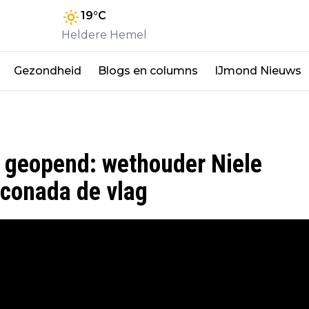
19
°C
Heldere Hemel
Gezondheid
Blogs en columns
IJmond Nieuws
l geopend: wethouder Niele
rconada de vlag