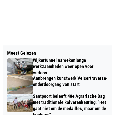
Vorig artikel
Volgend artikel
HISTORISCHE RONDLEIDING DOOR
Meest Gelezen
HET WORDT WEER TIJD VOOR DE
FORT K’IJK
Wijkertunnel na wekenlange
GRIEPPRIK: 11 NOVEMBER
werkzaamheden weer open voor
NATIONALE GRIEPPRIKDAG
verkeer
Aanbrengen kunstwerk Velsertraverse-
onderdoorgang van start
Santpoort beleeft 40e Agrarische Dag
met traditionele kalverenkeuring: “Het
gaat niet om de medailles, maar om de
kinderen”