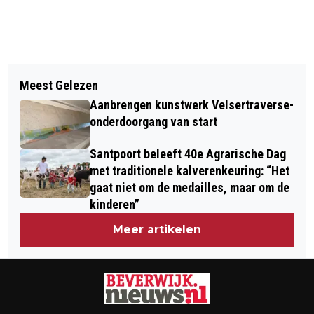
Vorig artikel
Volgend artikel
GEBOORTES I HUWELIJKEN I
Meest Gelezen
VERNIEUWDE BLOEMENWAAIER
OVERLEDEN
Aanbrengen kunstwerk Velsertraverse-
BEECKESTIJN OFFICIEEL GEOPEND
onderdoorgang van start
Santpoort beleeft 40e Agrarische Dag
met traditionele kalverenkeuring: “Het
gaat niet om de medailles, maar om de
kinderen”
Meer artikelen