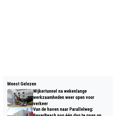
Vorig artikel
Volgend artikel
KINDERMIDDAG OVER ROOFVOGELS
Meest Gelezen
GEBOORTES I HUWELIJKEN I
BIJ HET KOETSHUIJS IN HEEMSKERK
Wijkertunnel na wekenlange
OVERLEDEN
werkzaamheden weer open voor
verkeer
Van de haven naar Parallelweg:
BeverBeach nog één dag te gaan op