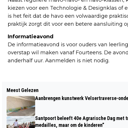
kiezen voor een Technologie & Designklas of 
is het feit dat de havo een volwaardige prakti
praktijk zorgt dit voor een betere aansluiting 
Informatieavond
De informatieavond is voor ouders van leerlin
overstap wil maken vanaf Fourteens. De avond
anderhalf uur. Aanmelden is niet nodig.
Vorig artikel
Meest Gelezen
GRATIS BOMEN IN BEVERWIJK VOOR
Aanbrengen kunstwerk Velsertraverse-onde
EEN BETER KLIMAAT
Santpoort beleeft 40e Agrarische Dag met tr
medailles, maar om de kinderen”