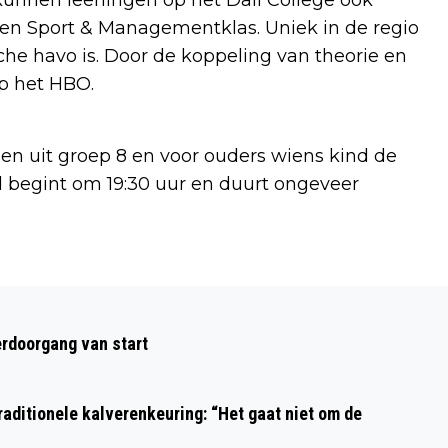
een Sport & Managementklas. Uniek in de regio
sche havo is. Door de koppeling van theorie en
op het HBO.
gen uit groep 8 en voor ouders wiens kind de
 begint om 19:30 uur en duurt ongeveer
Volgend artikel
VEEL POLITIE BIJ BEZOEK GEERT
rdoorgang van start
WILDERS AAN BAZAAR BEVERWIJK
aditionele kalverenkeuring: “Het gaat niet om de