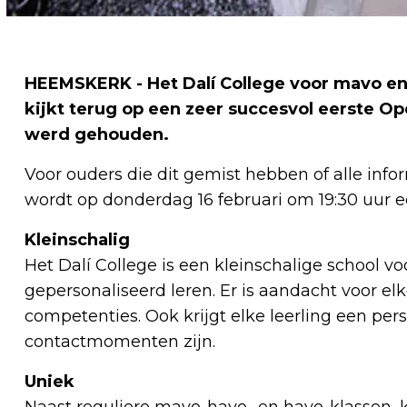
HEEMSKERK - Het Dalí College voor mavo e
kijkt terug op een zeer succesvol eerste O
werd gehouden.
Voor ouders die dit gemist hebben of alle infor
wordt op donderdag 16 februari om 19:30 uur 
Kleinschalig
Het Dalí College is een kleinschalige school 
gepersonaliseerd leren. Er is aandacht voor elk
competenties. Ook krijgt elke leerling een pe
contactmomenten zijn.
Uniek
Naast reguliere mavo-havo- en havo-klassen, k