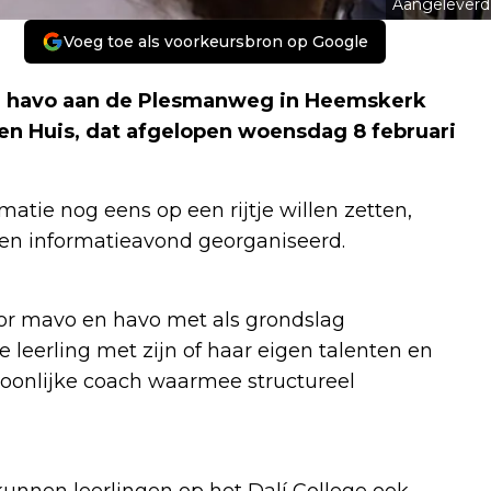
Aangeleverd
Voeg toe als voorkeursbron op Google
n havo aan de Plesmanweg in Heemskerk
pen Huis, dat afgelopen woensdag 8 februari
matie nog eens op een rijtje willen zetten,
een informatieavond georganiseerd.
voor mavo en havo met als grondslag
e leerling met zijn of haar eigen talenten en
rsoonlijke coach waarmee structureel
unnen leerlingen op het Dalí College ook