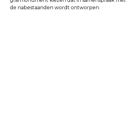
grafmonument kiezen dat in samenspraak met
de nabestaanden wordt ontworpen.