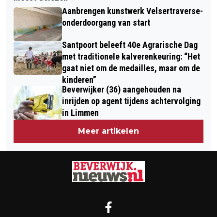
BOTERHAMMENBAR OP BASISSCHOOL
BATTLE / NK STRANDRACE WIJK AAN
Aanbrengen kunstwerk Velsertraverse-
DE VLINDER
ZEE VAN START
onderdoorgang van start
Santpoort beleeft 40e Agrarische Dag
met traditionele kalverenkeuring: “Het
gaat niet om de medailles, maar om de
kinderen”
Beverwijker (36) aangehouden na
inrijden op agent tijdens achtervolging
in Limmen
Meer artikelen