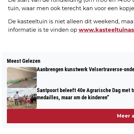
tuin, waar men ook terecht kan voor een kopje 
De kasteeltuin is niet alleen dit weekend, maa
informatie is te vinden op
www.kasteeltuina
Vorig artikel
Meest Gelezen
TELSTAR WEER OP HET VELD VOOR
Aanbrengen kunstwerk Velsertraverse-onde
EERSTE TRAINING VAN HET NIEUWE
SEIZOEN
Santpoort beleeft 40e Agrarische Dag met tr
medailles, maar om de kinderen”
Meer a