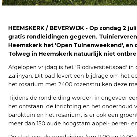
HEEMSKERK / BEVERWIJK - Op zondag 2 juli
gratis rondleidingen gegeven. Tuiniervereni
Heemskerk het 'Open Tuinenweekend', en da
Tolweg in Heemskerk natuurlijk niet ontbre
Afgelopen vrijdag is het 'Biodiversiteitspad'
Zalinyan. Dit pad levert een bijdrage om het e
het rosarium met 2400 rozenstruiken deze ma
Tijdens de rondleiding worden in ongeveer ee
het ontstaan, de inrichting en het onderhoud 
baroktuin en het rosarium, is er ook een gro
meer dan 150 oude hoogstam appel- peren- e
De start van de rondleiding (om 11:00 en 14:00 