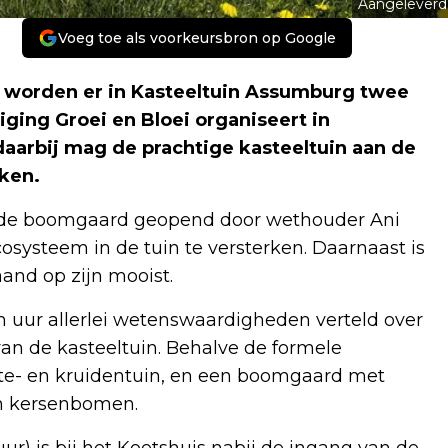
Aangeleverd
Voeg toe als voorkeursbron op Google
 worden er in Kasteeltuin Assumburg twee
ging Groei en Bloei organiseert in
arbij mag de prachtige kasteeltuin aan de
ken.
 in de boomgaard geopend door wethouder Ani
cosysteem in de tuin te versterken. Daarnaast is
and op zijn mooist.
n uur allerlei wetenswaardigheden verteld over
van de kasteeltuin. Behalve de formele
ente- en kruidentuin, en een boomgaard met
n kersenbomen.
uur) is bij het Koetshuis nabij de ingang van de