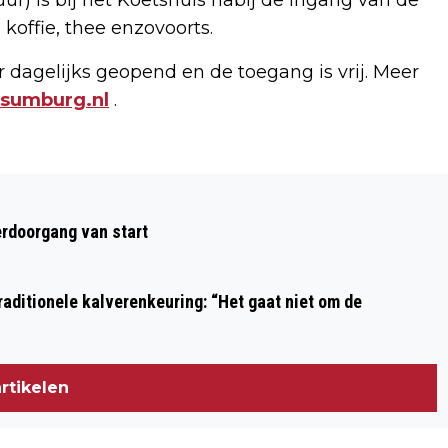
koffie, thee enzovoorts.
r dagelijks geopend en de toegang is vrij. Meer
ssumburg.nl
.
Volgend artikel
AUTO VLIEGT TIJDENS HET RIJDEN IN
rdoorgang van start
BRAND
aditionele kalverenkeuring: “Het gaat niet om de
rtikelen