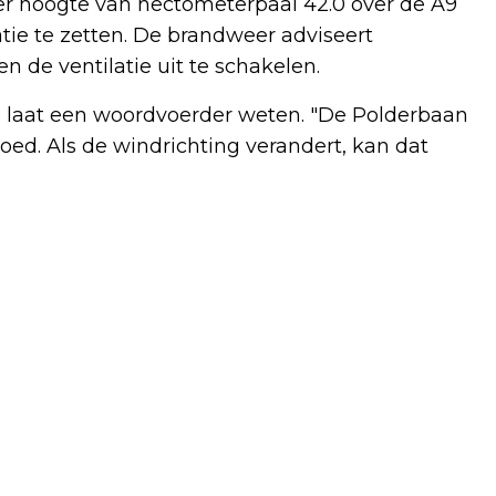
ter hoogte van hectometerpaal 42.0 over de A9
atie te zetten. De brandweer adviseert
de ventilatie uit te schakelen.
n, laat een woordvoerder weten. "De Polderbaan
goed. Als de windrichting verandert, kan dat