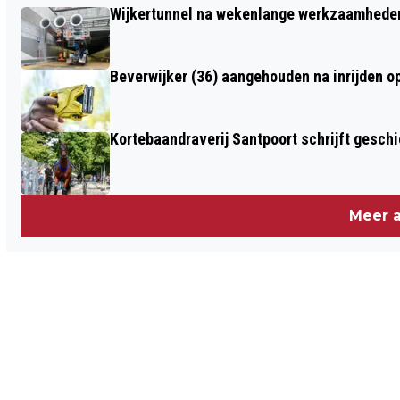
Wijkertunnel na wekenlange werkzaamheden
DIERENAMBULANCE KENNEMERLAND
Beverwijker (36) aangehouden na inrijden o
Kortebaandraverij Santpoort schrijft gesc
Meer a