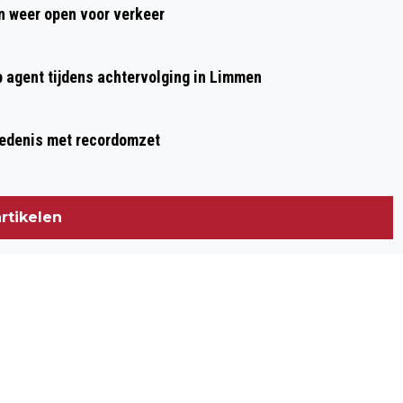
 weer open voor verkeer
TOT LEVEN IN DE BIBLIOTHEEK!
p agent tijdens achtervolging in Limmen
hiedenis met recordomzet
rtikelen