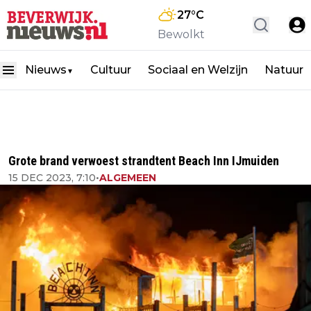
27
°C
Bewolkt
Nieuws
Cultuur
Sociaal en Welzijn
Natuur
▼
Grote brand verwoest strandtent Beach Inn IJmuiden
15 DEC 2023, 7:10
•
ALGEMEEN