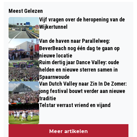
Volgend artikel
DARIAN TETTERODE RAVESTEIN
Meest Gelezen
ONVERSLIJTBARE ZOMER VAN
GEÏNSTALLEERD ALS LANDELIJK
Vijf vragen over de heropening van de
GERARD COX: VIJFTIG JAAR GELEDEN
JEUGDDIJKGRAAF
Wijkertunnel
WAS DIE ZOMER AL VOORBIJ…
Van de haven naar Parallelweg:
BeverBeach nog één dag te gaan op
nieuwe locatie
Ruim dertig jaar Dance Valley: oude
helden en nieuwe sterren samen in
Spaarnwoude
Van Dutch Valley naar Zin In De Zomer:
jong festival bouwt verder aan nieuwe
traditie
Telstar verrast vriend en vijand
Meer artikelen