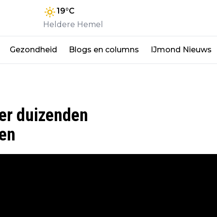
19
°C
Heldere Hemel
Gezondheid
Blogs en columns
IJmond Nieuws
er duizenden
een