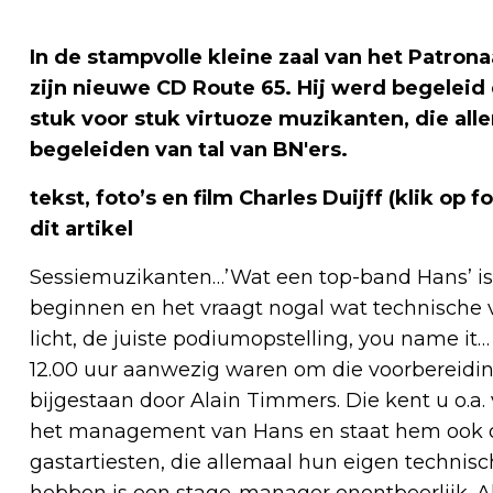
In de stampvolle kleine zaal van het Patro
zijn nieuwe CD Route 65. Hij werd begeleid
stuk voor stuk virtuoze muzikanten, die all
begeleiden van tal van BN'ers.
tekst, foto’s en film Charles Duijff (klik op f
dit artikel
Sessiemuzikanten…’Wat een top-band Hans’ is m
beginnen en het vraagt nogal wat technische v
licht, de juiste podiumopstelling, you name it
12.00 uur aanwezig waren om die voorbereiding
bijgestaan door Alain Timmers. Die kent u o.a
het management van Hans en staat hem ook o
gastartiesten, die allemaal hun eigen technisc
hebben is een stage-manager onontbeerlijk. Al