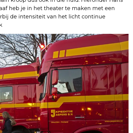
raaf heb je in het theater te maken met een
j de intensiteit van het licht continue
k