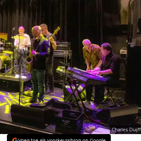
Charles Duijff
Voeg toe als voorkeursbron op Google