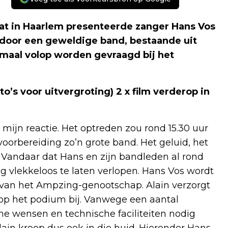
naat in Haarlem presenteerde zanger Hans Vos
 door een geweldige band, bestaande uit
emaal volop worden gevraagd bij het
oto’s voor uitvergroting) 2 x film verderop in
ijn reactie. Het optreden zou rond 15.30 uur
oorbereiding zo’n grote band. Het geluid, het
… Vandaar dat Hans en zijn bandleden al rond
 vlekkeloos te laten verlopen. Hans Vos wordt
. van het Ampzing-genootschap. Alain verzorgt
p het podium bij. Vanwege een aantal
he wensen en technische faciliteiten nodig
ain kroop dus ook in die huid. Hieronder Hans