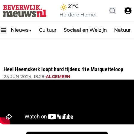
21
°C
Heldere Hemel
Nieuws
Cultuur
Sociaal en Welzijn
Natuur
▼
Heel Heemskerk loopt hard tijdens 41e Marquetteloop
23 JUN 2024, 18:28
•
ALGEMEEN