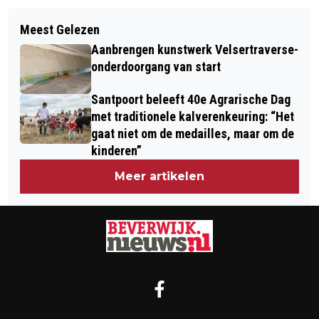
Volgend artikel
AUTOGESCHIEDENIS TREKT DOOR
Meest Gelezen
SUZANNE KLAASSEN KANDIDAAT
ZANDVOORT TIJDENS 11E HISTORIC
Aanbrengen kunstwerk Velsertraverse-
WETHOUDER VOOR D66 IN BEVERWIJK
GRAND PRIX PARADE
onderdoorgang van start
Santpoort beleeft 40e Agrarische Dag
met traditionele kalverenkeuring: “Het
gaat niet om de medailles, maar om de
kinderen”
Meer artikelen