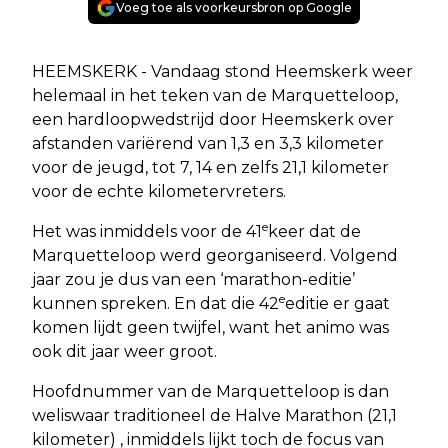
Voeg toe als voorkeursbron op Google
HEEMSKERK - Vandaag stond Heemskerk weer
helemaal in het teken van de Marquetteloop,
een hardloopwedstrijd door Heemskerk over
afstanden variërend van 1,3 en 3,3 kilometer
voor de jeugd, tot 7, 14 en zelfs 21,1 kilometer
voor de echte kilometervreters.
e
Het was inmiddels voor de 41
keer dat de
Marquetteloop werd georganiseerd. Volgend
jaar zou je dus van een ‘marathon-editie’
e
kunnen spreken. En dat die 42
editie er gaat
komen lijdt geen twijfel, want het animo was
ook dit jaar weer groot.
Hoofdnummer van de Marquetteloop is dan
weliswaar traditioneel de Halve Marathon (21,1
kilometer) , inmiddels lijkt toch de focus van