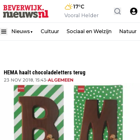
17
°C
Vooral Helder
Nieuws
Cultuur
Sociaal en Welzijn
Natuur
▼
HEMA haalt chocoladeletters terug
23 NOV 2018, 15:43
•
ALGEMEEN