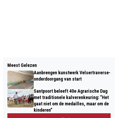
Vorig artikel
Volgend artikel
HET PIOPPI-DIEET: ZOVEELSTE HYPE
Meest Gelezen
GEBOORTES I HUWELIJKEN I
OF DÉ OPLOSSING?
Aanbrengen kunstwerk Velsertraverse-
OVERLEDEN
onderdoorgang van start
Santpoort beleeft 40e Agrarische Dag
met traditionele kalverenkeuring: “Het
gaat niet om de medailles, maar om de
kinderen”