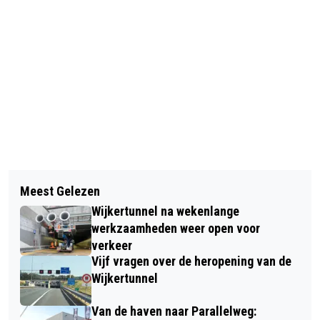
Vorig artikel
Volgend artikel
OPTREDEN EN SIGNEERSESSIE MERCY
Meest Gelezen
KENNISMAKEN MET ‘SLOWPITCH’
JOHN BIJ BMM GAMES N' VINYL
Wijkertunnel na wekenlange
GEDURENDE GRATIS TRAINING BIJ
werkzaamheden weer open voor
ROOSWIJK
verkeer
Vijf vragen over de heropening van de
Wijkertunnel
Van de haven naar Parallelweg: