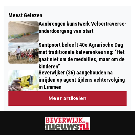
Vorig artikel
Volgend artikel
INSCHRIJVING WORKSHOP
Meest Gelezen
MEMORIA UITVAARTZORG
BEURSVLOER 2017 GEOPEND
Aanbrengen kunstwerk Velsertraverse-
ORGANISEERT BIJEENKOMSTEN OVER
onderdoorgang van start
OMGAAN MET ROUW
Santpoort beleeft 40e Agrarische Dag
met traditionele kalverenkeuring: “Het
gaat niet om de medailles, maar om de
kinderen”
Beverwijker (36) aangehouden na
inrijden op agent tijdens achtervolging
in Limmen
Meer artikelen