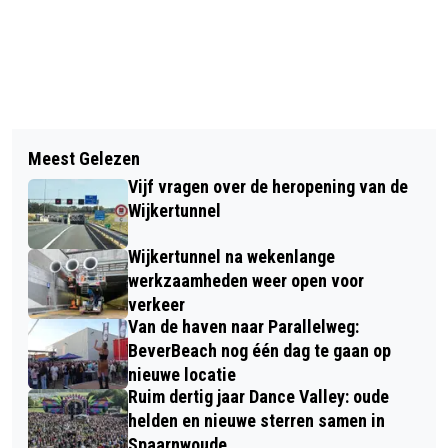
Vorig artikel
Volgend artikel
HEEMSKERKSE KUNSTRIJDSTER
Meest Gelezen
VEEL BELANGSTELLING VOOR NIEUW
SHARON LUIT NAAR CHALLENGE CUP
Vijf vragen over de heropening van de
ORIËNTATIEPROGRAMMA NOVA
EN NEDERLANDS KAMPIOENSCHAP
Wijkertunnel
COLLEGE
Wijkertunnel na wekenlange
werkzaamheden weer open voor
verkeer
Van de haven naar Parallelweg:
BeverBeach nog één dag te gaan op
nieuwe locatie
Ruim dertig jaar Dance Valley: oude
helden en nieuwe sterren samen in
Spaarnwoude