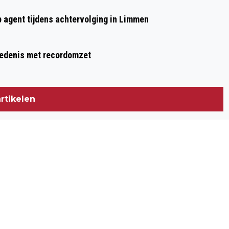
TIJDENS DAG VAN DE BOUW
p agent tijdens achtervolging in Limmen
hiedenis met recordomzet
rtikelen