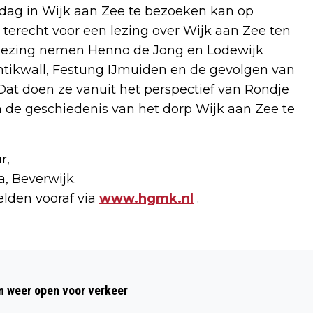
dag in Wijk aan Zee te bezoeken kan op
 terecht voor een lezing over Wijk aan Zee ten
e lezing nemen Henno de Jong en Lodewijk
antikwall, Festung IJmuiden en de gevolgen van
Dat doen ze vanuit het perspectief van Rondje
m de geschiedenis van het dorp Wijk aan Zee te
r,
, Beverwijk.
lden vooraf via
www.hgmk.nl
.
Volgend artikel
BOUWPLAATS DE FRUITMEESTER IN
 weer open voor verkeer
BEVERWIJK OPEN VOOR PUBLIEK