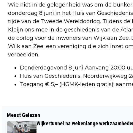
Wie niet in de gelegenheid was om de bunker
donderdag 8 juni in het Huis van Geschiedenis
tijde van de Tweede Wereldoorlog. Tijdens d
Kleijn ons mee in de geschiedenis van de Atl
de oorlog voor de inwoners van Wijk aan Zee. 
Wijk aan Zee, een vereniging die zich inzet o
verbeelden.
Donderdagavond 8 juni Aanvang 20:00 uu
Huis van Geschiedenis, Noorderwijkweg 2a
Toegang € 5,– (HGMK-leden gratis); aanme
Vorig artikel
Meest Gelezen
VANAF VRIJDAG ZOMERS WARM,
Wijkertunnel na wekenlange werkzaamheden
LOKAAL MOGELIJK TROPISCH