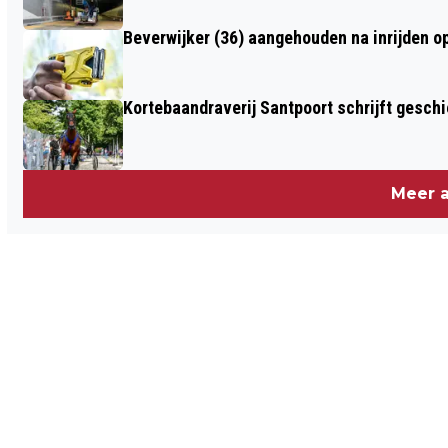
Beverwijker (36) aangehouden na inrijden o
Kortebaandraverij Santpoort schrijft gesc
Meer a