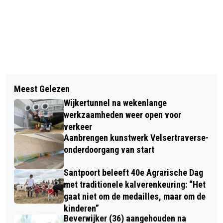
Vorig artikel
Volgend artikel
EEN GEZONDE WERKPLEK, YVETTE
Meest Gelezen
MOONAGE DAYDREAM EN FIREHEART
SCHOORL WEET ER ALLES VAN!
Wijkertunnel na wekenlange
IN FILMHUIS HEEMSKERK
werkzaamheden weer open voor
verkeer
Aanbrengen kunstwerk Velsertraverse-
onderdoorgang van start
Santpoort beleeft 40e Agrarische Dag
met traditionele kalverenkeuring: “Het
gaat niet om de medailles, maar om de
kinderen”
Beverwijker (36) aangehouden na