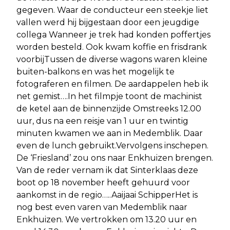
gegeven. Waar de conducteur een steekje liet
vallen werd hij bijgestaan door een jeugdige
collega Wanneer je trek had konden poffertjes
worden besteld. Ook kwam koffie en frisdrank
voorbijTussen de diverse wagons waren kleine
buiten-balkons en was het mogelijk te
fotograferen en filmen. De aardappelen heb ik
net gemist….In het filmpje toont de machinist
de ketel aan de binnenzijde Omstreeks 12.00
uur, dus na een reisje van 1 uur en twintig
minuten kwamen we aan in Medemblik. Daar
even de lunch gebruikt.Vervolgens inschepen.
De ‘Friesland’ zou ons naar Enkhuizen brengen.
Van de reder vernam ik dat Sinterklaas deze
boot op 18 november heeft gehuurd voor
aankomst in de regio…..Aaijaai SchipperHet is
nog best even varen van Medemblik naar
Enkhuizen. We vertrokken om 13.20 uur en