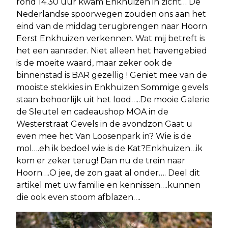
rond 14.30 uur kwam Enkhuizen in zicht… De
Nederlandse spoorwegen zouden ons aan het
eind van de middag terugbrengen naar Hoorn
Eerst Enkhuizen verkennen. Wat mij betreft is
het een aanrader. Niet alleen het havengebied
is de moeite waard, maar zeker ook de
binnenstad is BAR gezellig ! Geniet mee van de
mooiste stekkies in Enkhuizen Sommige gevels
staan behoorlijk uit het lood…..De mooie Galerie
de Sleutel en cadeaushop MOA in de
Westerstraat Gevels in de avondzon Gaat u
even mee het Van Loosenpark in? Wie is de
mol….eh ik bedoel wie is de Kat?Enkhuizen…ik
kom er zeker terug! Dan nu de trein naar
Hoorn….O jee, de zon gaat al onder…. Deel dit
artikel met uw familie en kennissen….kunnen
die ook even stoom afblazen….