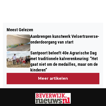
Vorig artikel
Volgend artikel
PAPEGAAIEN GESTOLEN DIERENTUIN
Meest Gelezen
WEEKPROGRAMMA STICHTING
ANIMAL FARM BEVERWIJK
Aanbrengen kunstwerk Velsertraverse-
WELZIJN BEVERWIJK
onderdoorgang van start
Santpoort beleeft 40e Agrarische Dag
met traditionele kalverenkeuring: “Het
gaat niet om de medailles, maar om de
kinderen”
Meer artikelen