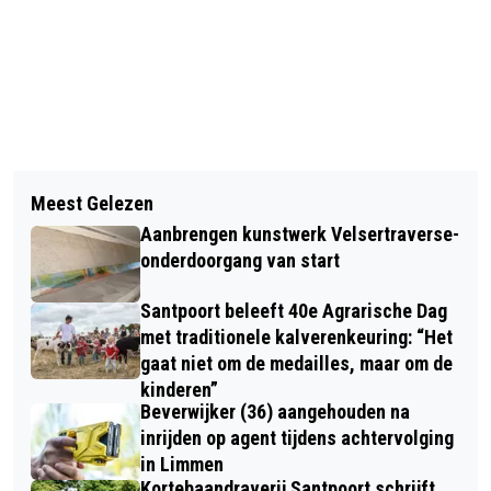
Vorig artikel
Volgend artikel
MOONLIGHT SERENADE 85 JAAR,
Meest Gelezen
UPDATE 3: VIJFDUIZEND KILOMETER
MAAR... OUDE LIEFDE ROEST NIET
Aanbrengen kunstwerk Velsertraverse-
FIETSEN DOOR AMERIKA VOOR
onderdoorgang van start
DOCHTERTJE MET USHER SYNDROOM
Santpoort beleeft 40e Agrarische Dag
met traditionele kalverenkeuring: “Het
gaat niet om de medailles, maar om de
kinderen”
Beverwijker (36) aangehouden na
inrijden op agent tijdens achtervolging
in Limmen
Kortebaandraverij Santpoort schrijft