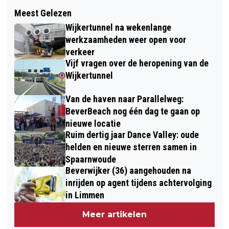
Volgend artikel
GEBOORTES I HUWELIJKEN I
Meest Gelezen
HET MOET 'GANS' ANDERS!
OVERLEDEN
Wijkertunnel na wekenlange
(NATIONALE VOGELWEEK #4)
werkzaamheden weer open voor
verkeer
Vijf vragen over de heropening van de
Wijkertunnel
Van de haven naar Parallelweg:
BeverBeach nog één dag te gaan op
nieuwe locatie
Ruim dertig jaar Dance Valley: oude
helden en nieuwe sterren samen in
Spaarnwoude
Beverwijker (36) aangehouden na
inrijden op agent tijdens achtervolging
in Limmen
Meer artikelen