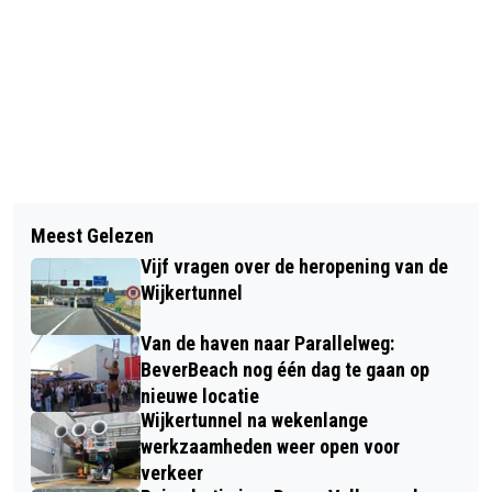
Vorig artikel
Volgend artikel
KUNSTFESTIVAL EZELS EN KWASTEN
Meest Gelezen
YOUP VAN 'T HEK GETROFFEN DOOR
AFGELAST
Vijf vragen over de heropening van de
CORONAVIRUS
Wijkertunnel
Van de haven naar Parallelweg:
BeverBeach nog één dag te gaan op
nieuwe locatie
Wijkertunnel na wekenlange
werkzaamheden weer open voor
verkeer