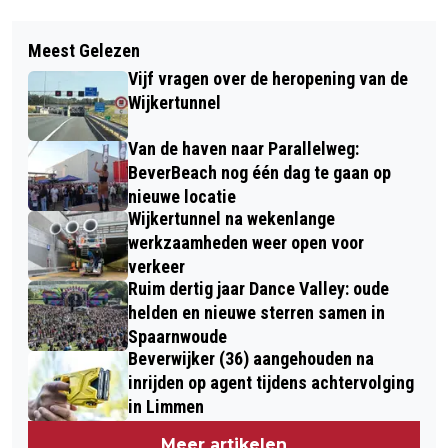
Vorig artikel
Volgend artikel
BOUW HERTENWEREND HEK
Meest Gelezen
COLUMN VAN DE DAG: DE BALLENBAK
WATERLEIDINGDUINEN GAAT VERDER;
Vijf vragen over de heropening van de
VAN DE NATUUR
BEZWAAR ONGEGROND VERKLAARD
Wijkertunnel
Van de haven naar Parallelweg:
BeverBeach nog één dag te gaan op
nieuwe locatie
Wijkertunnel na wekenlange
werkzaamheden weer open voor
verkeer
Ruim dertig jaar Dance Valley: oude
helden en nieuwe sterren samen in
Spaarnwoude
Beverwijker (36) aangehouden na
inrijden op agent tijdens achtervolging
in Limmen
Meer artikelen