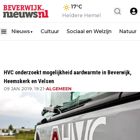
17
°C
Heldere Hemel
Nieuws
Cultuur
Sociaal en Welzijn
Natuur
▼
HVC onderzoekt mogelijkheid aardwarmte in Beverwijk,
Heemskerk en Velsen
09 JAN 2019, 19:21
•
ALGEMEEN