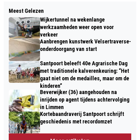
Volgend artikel
BLAST OFF - ROCKABILLY KOMENDE
Meest Gelezen
VRIJDAG 29 SEPTEMBER WERELD
ZATERDAG IN DE ZON
Wijkertunnel na wekenlange
HARTDAG: 'JAARLIJKSE
werkzaamheden weer open voor
OVERLIJDENSGEVALLEN HART- EN
verkeer
Aanbrengen kunstwerk Velsertraverse-
VAATZIEKTE ONDERSCHAT!'
onderdoorgang van start
Santpoort beleeft 40e Agrarische Dag
met traditionele kalverenkeuring: “Het
gaat niet om de medailles, maar om de
kinderen”
Beverwijker (36) aangehouden na
inrijden op agent tijdens achtervolging
in Limmen
Kortebaandraverij Santpoort schrijft
geschiedenis met recordomzet