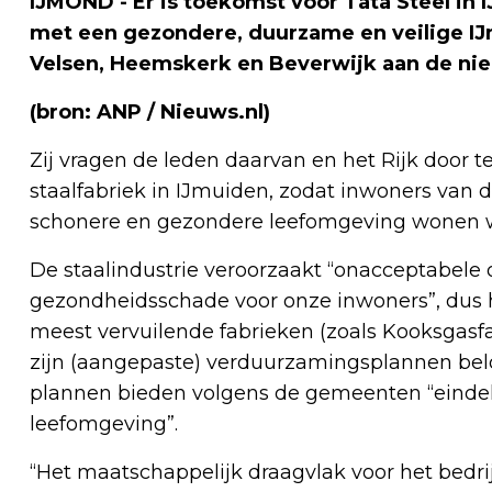
IJMOND - Er is toekomst voor Tata Steel in 
met een gezondere, duurzame en veilige I
Velsen, Heemskerk en Beverwijk aan de n
(bron: ANP / Nieuws.nl)
Zij vragen de leden daarvan en het Rijk door
staalfabriek in IJmuiden, zodat inwoners van d
schonere en gezondere leefomgeving wonen w
De staalindustrie veroorzaakt “onacceptabele
gezondheidsschade voor onze inwoners”, dus h
meest vervuilende fabrieken (zoals Kooksgasfabr
zijn (aangepaste) verduurzamingsplannen belo
plannen bieden volgens de gemeenten “eindeli
leefomgeving”.
“Het maatschappelijk draagvlak voor het bedrij