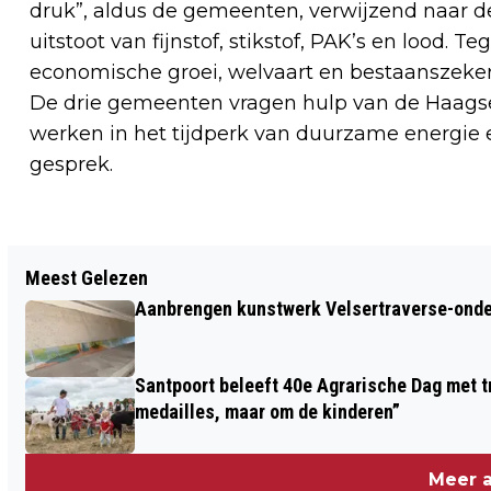
druk”, aldus de gemeenten, verwijzend naar de
uitstoot van fijnstof, stikstof, PAK’s en lood. Te
economische groei, welvaart en bestaanszeker
De drie gemeenten vragen hulp van de Haags
werken in het tijdperk van duurzame energie 
gesprek.
Vorig artikel
Meest Gelezen
AL 10 JAAR G-HOCKEY BIJ OVERBOS
Aanbrengen kunstwerk Velsertraverse-onde
Santpoort beleeft 40e Agrarische Dag met tr
medailles, maar om de kinderen”
Meer a