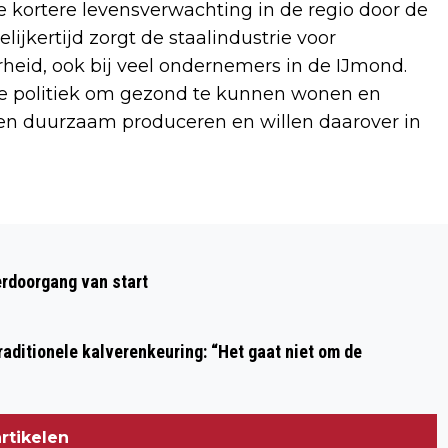
 kortere levensverwachting in de regio door de
gelijkertijd zorgt de staalindustrie voor
heid, ook bij veel ondernemers in de IJmond.
e politiek om gezond te kunnen wonen en
en duurzaam produceren en willen daarover in
Volgend artikel
EERSTE CLIËNT ZORGORGANISATIE
rdoorgang van start
ODEON AAN DE SLAG BIJ KARWEI
BEVERWIJK
aditionele kalverenkeuring: “Het gaat niet om de
rtikelen