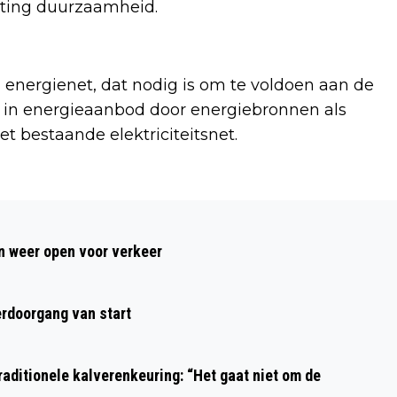
chting duurzaamheid.
l energienet, dat nodig is om te voldoen aan de
 in energieaanbod door energiebronnen als
 bestaande elektriciteitsnet.
Volgend artikel
OPEN DAG BRANDWEERPOST
 weer open voor verkeer
HEEMSKERK OP ZATERDAG 16
SEPTEMBER
rdoorgang van start
aditionele kalverenkeuring: “Het gaat niet om de