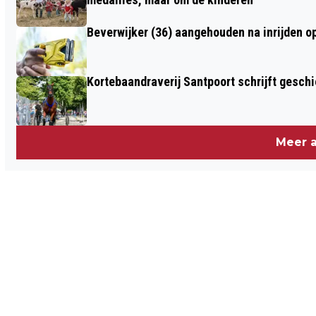
Beverwijker (36) aangehouden na inrijden o
Kortebaandraverij Santpoort schrijft gesc
Meer a