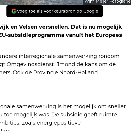
Wim Meijer Fotografie
Voeg toe als voorkeursbron op Google
k en Velsen versnellen. Dat is nu mogelijk
 EU-subsidieprogramma vanuit het Europees
andere interregionale samenwerking rondom
ijgt Omgevingsdienst IJmond de kans om de
ners. Ook de Provincie Noord-Holland
onale samenwerking is het mogelijk om sneller
 toe mogelijk was. De subsidie geeft ruimte
bities, zoals energiepositieve
aken.