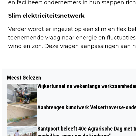
en faciliteert ondernemers in hun stappen ri
Slim elektriciteitsnetwerk
Verder wordt er ingezet op een slim en flexibe
toenemende vraag naar energie en fluctuaties
wind en zon. Deze vragen aanpassingen aan het
Vorig artikel
Meest Gelezen
HEEMSKERKS GEMENGD KOOR
Wijkertunnel na wekenlange werkzaamheden
BELLISSIMO BIJNA 60 JAAR JONG
Aanbrengen kunstwerk Velsertraverse-onde
Santpoort beleeft 40e Agrarische Dag met tr
medailles, maar om de kinderen”