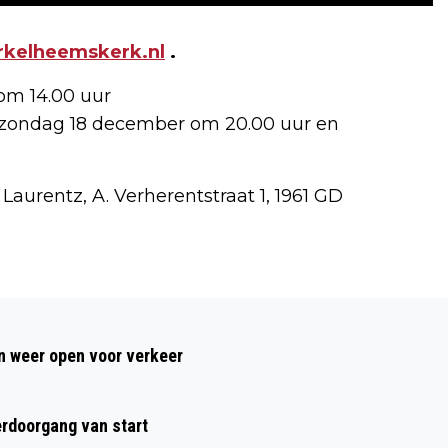
kelheemskerk.nl
.
om 14.00 uur
, zondag 18 december om 20.00 uur en
aurentz, A. Verherentstraat 1, 1961 GD
Volgend artikel
SATURDAY NIGHT FEVER 45 JAAR!
 weer open voor verkeer
rdoorgang van start