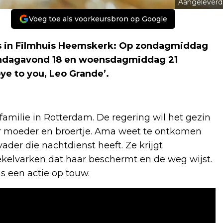
Aangeleverd
Voeg toe als voorkeursbron op Google
 in Filmhuis Heemskerk: Op zondagmiddag
ondagavond 18 en woensdagmiddag 21
e to you, Leo Grande’.
familie in Rotterdam. De regering wil het gezin
haar moeder en broertje. Ama weet te ontkomen
ader die nachtdienst heeft. Ze krijgt
kelvarken dat haar beschermt en de weg wijst.
as een actie op touw.