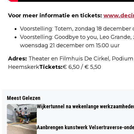
Voor meer informatie en tickets:
www.decir
Voorstelling: Totem, zondag 18 december 
Voorstelling: Goodbye to you, Leo Grande
woensdag 21 december om 15.00 uur
Adres:
Theater en Filmhuis De Cirkel, Podium L
Heemskerk
Tickets:
€ 6,50 / € 5,50
Vorig artikel
Meest Gelezen
WINTERWONDERLAND KEERT TERUG IN
Wijkertunnel na wekenlange werkzaamheden
DE BROEKPOLDER!
Aanbrengen kunstwerk Velsertraverse-onde