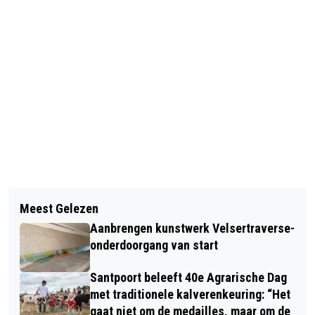
Vorig artikel
Volgend artikel
HIPPIEMARKT IN VELSERBROEK ZET
Meest Gelezen
CHAUFFEURS CONNEXXION IN O.A.
DE KLOK VIJFTIG JAAR TERUG
Aanbrengen kunstwerk Velsertraverse-
HAARLEM EN IJMOND LEGGEN WERK
onderdoorgang van start
NEER
Santpoort beleeft 40e Agrarische Dag
met traditionele kalverenkeuring: “Het
gaat niet om de medailles, maar om de