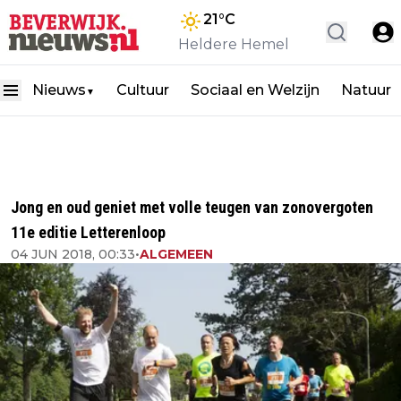
21
°C
Heldere Hemel
Nieuws
Cultuur
Sociaal en Welzijn
Natuur
▼
Jong en oud geniet met volle teugen van zonovergoten
11e editie Letterenloop
04 JUN 2018, 00:33
•
ALGEMEEN