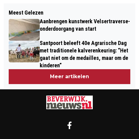
Volgend artikel
VERMISTE EN GEVONDEN DIEREN
Meest Gelezen
COLUMN VAN DE DAG: MARGA VAN
Aanbrengen kunstwerk Velsertraverse-
KOEVERINGE, SHIATSU THERAPEUT,
onderdoorgang van start
STELT ZICH VOOR
Santpoort beleeft 40e Agrarische Dag
met traditionele kalverenkeuring: “Het
gaat niet om de medailles, maar om de
kinderen”
Meer artikelen