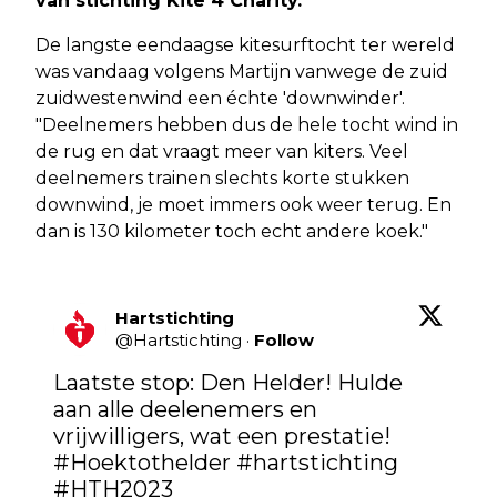
van stichting Kite 4 Charity.
De langste eendaagse kitesurftocht ter wereld
was vandaag volgens Martijn vanwege de zuid
zuidwestenwind een échte 'downwinder'.
"Deelnemers hebben dus de hele tocht wind in
de rug en dat vraagt meer van kiters. Veel
deelnemers trainen slechts korte stukken
downwind, je moet immers ook weer terug. En
dan is 130 kilometer toch echt andere koek."
Hartstichting
@
Hartstichting
·
Follow
Laatste stop: Den Helder! Hulde 
aan alle deelenemers en 
vrijwilligers, wat een prestatie! 
#Hoektothelder
#hartstichting
#HTH2023