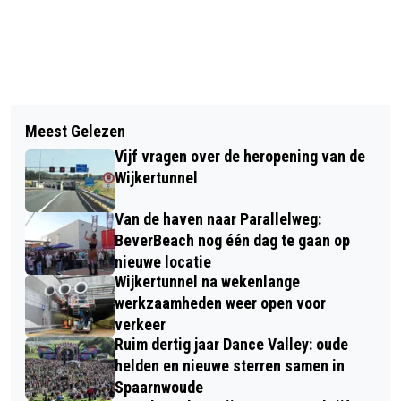
Vorig artikel
Volgend artikel
COLLEGE BIEDT ALTERNATIEF
Meest Gelezen
BEVERWIJK UIT DE KUNST 2023
SCENARIO LANDGOED ADRICHEM MET
Vijf vragen over de heropening van de
RONDOM HET KERKPLEIN
BEHOUD VIJVER
Wijkertunnel
Van de haven naar Parallelweg:
BeverBeach nog één dag te gaan op
nieuwe locatie
Wijkertunnel na wekenlange
werkzaamheden weer open voor
verkeer
Ruim dertig jaar Dance Valley: oude
helden en nieuwe sterren samen in
Spaarnwoude