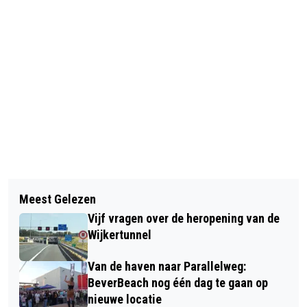
Vorig artikel
Volgend artikel
DODE HAAI AANGESPOELD VOOR
Meest Gelezen
TATA STEEL MAAKT EIND AAN
NOORD-HOLLANDSE KUST
Vijf vragen over de heropening van de
GRAFIETNEERSLAG DOOR
Wijkertunnel
VERMINDERING PRODUCTIE
Van de haven naar Parallelweg:
BeverBeach nog één dag te gaan op
nieuwe locatie