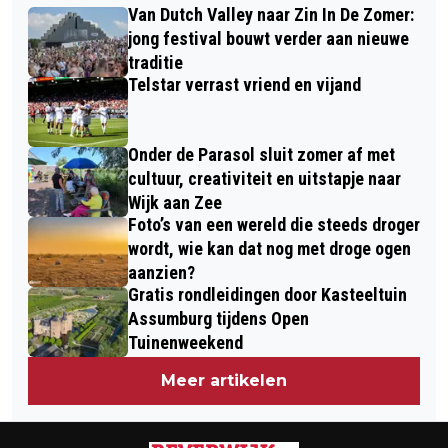
WERKZOEKENDEN BEZOEKEN MEET &
Van Dutch Valley naar Zin In De Zomer:
POLITIEBERICHTEN UIT DE WIJKEN IN
GREET KENNEMERLAND IN ST.
jong festival bouwt verder aan nieuwe
HEEMSKERK
traditie
AGATHAKERK
Telstar verrast vriend en vijand
Onder de Parasol sluit zomer af met
cultuur, creativiteit en uitstapje naar
Wijk aan Zee
Foto’s van een wereld die steeds droger
wordt, wie kan dat nog met droge ogen
aanzien?
Gratis rondleidingen door Kasteeltuin
Assumburg tijdens Open
Tuinenweekend
Meer artikelen