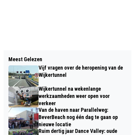
Vorig artikel
Volgend artikel
AMSTERDAM WIND QUINTET MET
Meest Gelezen
GEMEENTERAAD BENOEMT NIEK
FANTASTISCHE VERHALEN EN
Vijf vragen over de heropening van de
WIJMENGA TOT WETHOUDER
MAGISCHE MUZIEK IN DE CIRKEL
Wijkertunnel
Wijkertunnel na wekenlange
werkzaamheden weer open voor
verkeer
Van de haven naar Parallelweg:
BeverBeach nog één dag te gaan op
nieuwe locatie
Ruim dertig jaar Dance Valley: oude