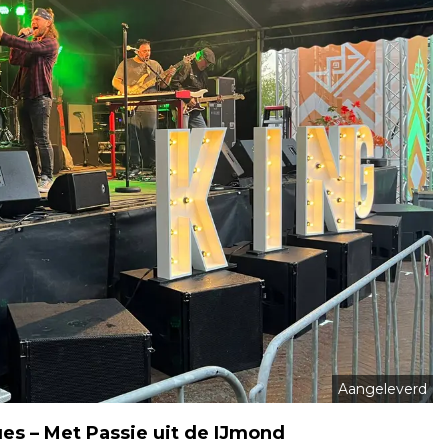
Aangeleverd
ues – Met Passie uit de IJmond