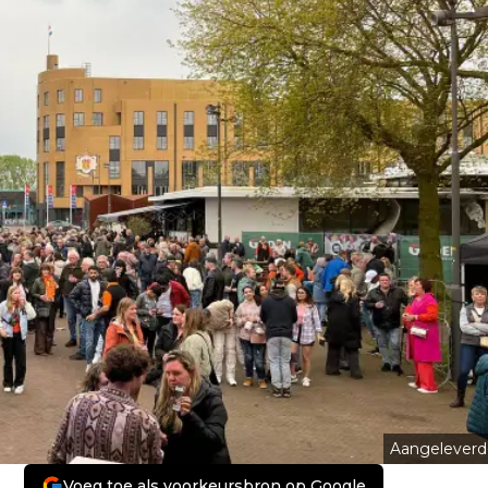
Aangeleverd
Voeg toe als voorkeursbron op Google