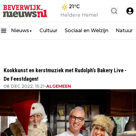
21
°C
Heldere Hemel
Nieuws
Cultuur
Sociaal en Welzijn
Natuur
▼
Kookkunst en kerstmuziek met Rudolph’s Bakery Live -
De Feestdagen!
08 DEC 2022, 15:21
•
ALGEMEEN