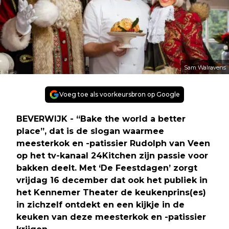
Sam Walravens
Voeg toe als voorkeursbron op Google
BEVERWIJK - “Bake the world a better
place”, dat is de slogan waarmee
meesterkok en -patissier Rudolph van Veen
op het tv-kanaal 24Kitchen zijn passie voor
bakken deelt. Met ‘De Feestdagen’ zorgt
vrijdag 16 december dat ook het publiek in
het Kennemer Theater de keukenprins(es)
in zichzelf ontdekt en een kijkje in de
keuken van deze meesterkok en -patissier