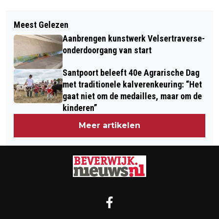
Vorig artikel
Volgend artikel
MARIËLLE BEENTJES OPENT NIEUWE
Meest Gelezen
‘EEN AVOND MET MIJ’, RONALD
PRAKTIJKRUIMTE KEY2CHANGE
Aanbrengen kunstwerk Velsertraverse-
SNIJDERS DUS, IN HET KENNEMER
onderdoorgang van start
THEATER
Santpoort beleeft 40e Agrarische Dag
met traditionele kalverenkeuring: “Het
gaat niet om de medailles, maar om de
kinderen”
Meer artikelen