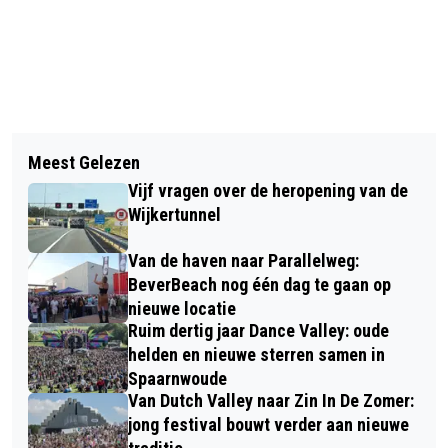
Vorig artikel
Volgend artikel
ZOMEREXPOSITIE IN KOP VAN WAZ
Meest Gelezen
HULPDIENSTEN OEFENEN 1 JUNI
Vijf vragen over de heropening van de
GROTE EVACUATIE OP ZEE VOOR DE
Wijkertunnel
KUST VAN IJMUIDEN
Van de haven naar Parallelweg:
BeverBeach nog één dag te gaan op
nieuwe locatie
Ruim dertig jaar Dance Valley: oude
helden en nieuwe sterren samen in
Spaarnwoude
Van Dutch Valley naar Zin In De Zomer:
jong festival bouwt verder aan nieuwe