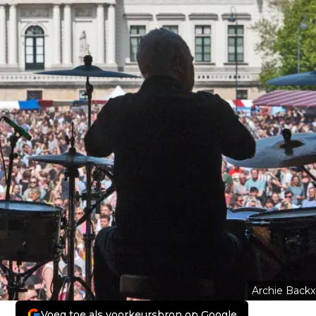
Archie Backx
Voeg toe als voorkeursbron op Google