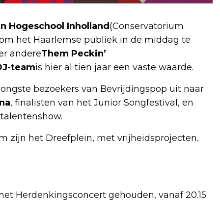
n Hogeschool Inholland
(Conservatorium
 om het Haarlemse publiek in de middag te
der andere
Them Peckin’
DJ-team
is hier al tien jaar een vaste waarde.
 jongste bezoekers van Bevrijdingspop uit naar
na
, finalisten van het Junior Songfestival, en
rtalentenshow.
zijn het Dreefplein, met vrijheidsprojecten.
 het Herdenkingsconcert gehouden, vanaf 20.15