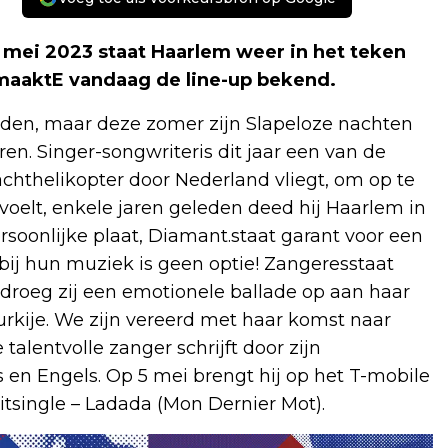
ei 2023 staat Haarlem weer in het teken
 maaktE vandaag de line-up bekend.
reden, maar deze zomer zijn Slapeloze nachten
en. Singer-songwriteris dit jaar een van de
chthelikopter door Nederland vliegt, om op te
 voelt, enkele jaren geleden deed hij Haarlem in
persoonlijke plaat, Diamant.staat garant voor een
bij hun muziek is geen optie! Zangeresstaat
droeg zij een emotionele ballade op aan haar
rkije. We zijn vereerd met haar komst naar
talentvolle zanger schrijft door zijn
 en Engels. Op 5 mei brengt hij op het T-mobile
tsingle – Ladada (Mon Dernier Mot).