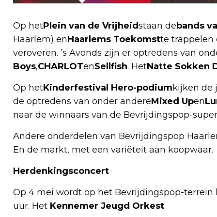
Op het
Plein van de Vrijheid
staan de
bands va
Haarlem) en
Haarlems Toekomst
te trappelen
veroveren. ’s Avonds zijn er optredens van on
Boys
,
CHARLOT
en
Sellfish
. Het
Natte Sokken 
Op het
Kinderfestival Hero-podium
kijken de
de optredens van onder andere
Mixed Up
en
Lu
naar de winnaars van de Bevrijdingspop-supe
Andere onderdelen van Bevrijdingspop Haarlem 
En de markt, met een variëteit aan koopwaar.
Herdenkingsconcert
Op 4 mei wordt op het Bevrijdingspop-terrein
uur. Het
Kennemer Jeugd Orkest