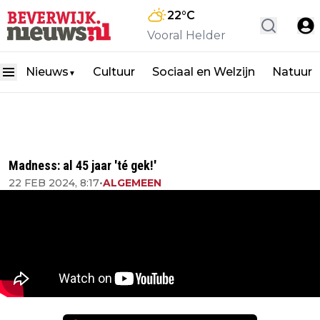
22
°C
Vooral Helder
Nieuws
Cultuur
Sociaal en Welzijn
Natuur
▼
Madness: al 45 jaar 'té gek!'
22 FEB 2024, 8:17
•
ALGEMEEN