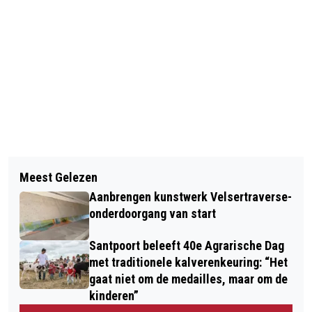
Vorig artikel
Volgend artikel
HEEMSKERKS TRIO “HIKE IN THE
Meest Gelezen
OMWONENDEN EN GREENPEACE
FORREST” HEEFT EERSTE POTENTIËLE
Aanbrengen kunstwerk Velsertraverse-
TEGEN VERVUILING TATA STEEL:
HIT OP SPOTIFY
onderdoorgang van start
‘TATA STEEL, WE ZIJN ER ZIEK VAN’
Santpoort beleeft 40e Agrarische Dag
met traditionele kalverenkeuring: “Het
gaat niet om de medailles, maar om de
kinderen”