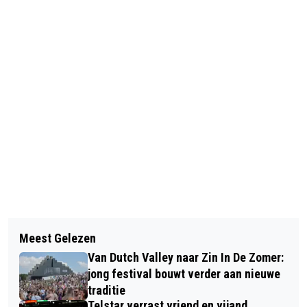
Volgend artikel
Meest Gelezen
GEBOORTES I HUWELIJKEN I
Van Dutch Valley naar Zin In De Zomer:
OVERLEDEN
jong festival bouwt verder aan nieuwe
traditie
Telstar verrast vriend en vijand