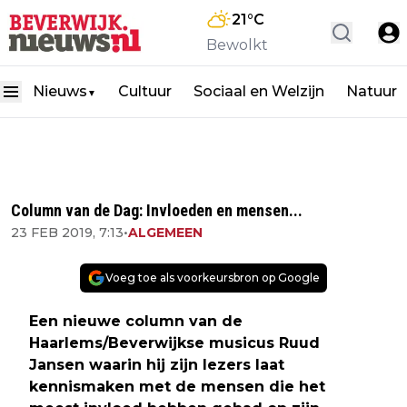
21
°C
Bewolkt
Nieuws
Cultuur
Sociaal en Welzijn
Natuur
▼
Column van de Dag: Invloeden en mensen...
23 FEB 2019, 7:13
•
ALGEMEEN
Voeg toe als voorkeursbron op Google
Een nieuwe column van de
Haarlems/Beverwijkse musicus Ruud
Jansen waarin hij zijn lezers laat
kennismaken met de mensen die het