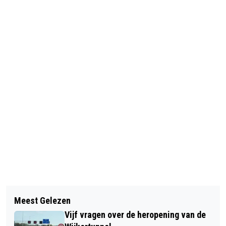
Vorig artikel
Volgend artikel
CHINEES NIEUWJAAR BIJ DE BAZAAR
Meest Gelezen
DAG VAN DE CROISSANT: EEN
Vijf vragen over de heropening van de
HEERLIJK, KRUIMELEND, CALORIERIJK