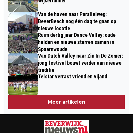
Wijkertunnel
EN… DISCRIMINEREND(!) BROODJE
Van de haven naar Parallelweg:
BeverBeach nog één dag te gaan op
nieuwe locatie
Ruim dertig jaar Dance Valley: oude
helden en nieuwe sterren samen in
Spaarnwoude
Van Dutch Valley naar Zin In De Zomer:
jong festival bouwt verder aan nieuwe
traditie
Telstar verrast vriend en vijand
Meer artikelen