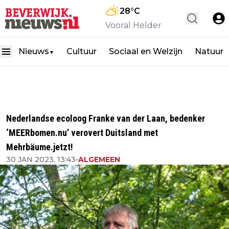
28
°C
Vooral Helder
Nieuws
Cultuur
Sociaal en Welzijn
Natuur
▼
Nederlandse ecoloog Franke van der Laan, bedenker
‘MEERbomen.nu’ verovert Duitsland met
Mehrbäume.jetzt!
30 JAN 2023, 13:43
•
ALGEMEEN