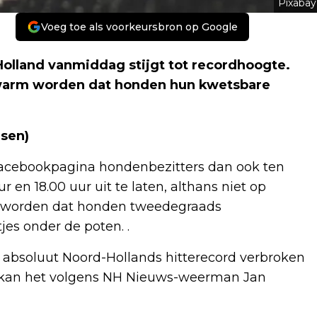
Pixabay
Voeg toe als voorkeursbron op Google
Holland vanmiddag stijgt tot recordhoogte.
o warm worden dat honden hun kwetsbare
sen)
Facebookpagina hondenbezitters dan ook ten
 en 18.00 uur uit te laten, althans niet op
et worden dat honden tweedegraads
s onder de poten. .
n absoluut Noord-Hollands hitterecord verbroken
g kan het volgens NH Nieuws-weerman Jan