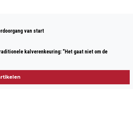
Volgend artikel
HEEMSKERKER (19) BEROOFD EN
rdoorgang van start
MISHANDELD GETUIGEN GEZOCHT VAN
STRAATROOF
aditionele kalverenkeuring: “Het gaat niet om de
rtikelen