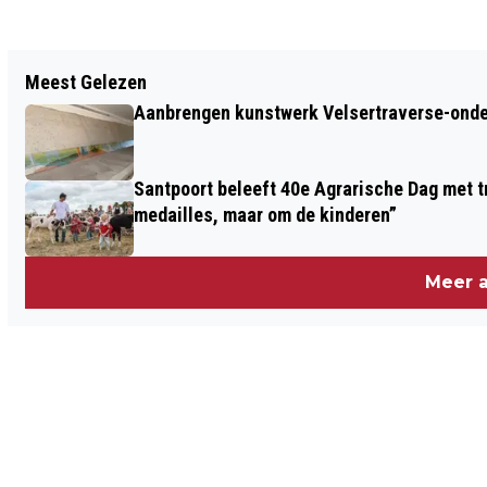
Vorig artikel
Meest Gelezen
SPEURTOCHT DOOR DE KASTEELTUIN
Aanbrengen kunstwerk Velsertraverse-onde
ASSUMBURG BIJ 'T KOETSHUIJS
Santpoort beleeft 40e Agrarische Dag met tr
medailles, maar om de kinderen”
Meer a