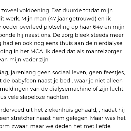
f zoveel voldoening. Dat duurde totdat mijn
t werk. Mijn man (47 jaar getrouwd) en ik
moeder overleed plotseling op haar 64e en mijn
oonde hij naast ons. De zorg bleek steeds meer
g had en ook nog eens thuis aan de nierdialyse
ding in het MCA. Ik deed dat als mantelzorger.
n mijn vader zijn.
ag, jarenlang geen sociaal leven, geen feestjes,
 de babyfoon naast je bed , waar je niet alleen
smeldingen van de dialysemachine of zijn lucht
dus vele slapeloze nachten.
rvoed uit het ziekenhuis gehaald, , nadat hij
een stretcher naast hem gelegen. Maar was het
orm zwaar, maar we deden het met liefde.