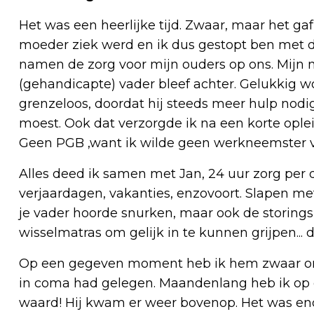
Het was een heerlijke tijd. Zwaar, maar het ga
moeder ziek werd en ik dus gestopt ben met di
namen de zorg voor mijn ouders op ons. Mijn 
(gehandicapte) vader bleef achter. Gelukkig w
grenzeloos, doordat hij steeds meer hulp nodi
moest. Ook dat verzorgde ik na een korte oplei
Geen PGB ,want ik wilde geen werkneemster va
Alles deed ik samen met Jan, 24 uur zorg per d
verjaardagen, vakanties, enzovoort. Slapen met
je vader hoorde snurken, maar ook de storing
wisselmatras om gelijk in te kunnen grijpen... 
Op een gegeven moment heb ik hem zwaar onde
in coma had gelegen. Maandenlang heb ik op 
waard! Hij kwam er weer bovenop. Het was en