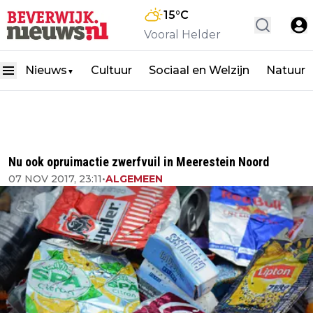
15
°C
Vooral Helder
Nieuws
Cultuur
Sociaal en Welzijn
Natuur
▼
Nu ook opruimactie zwerfvuil in Meerestein Noord
07 NOV 2017, 23:11
•
ALGEMEEN