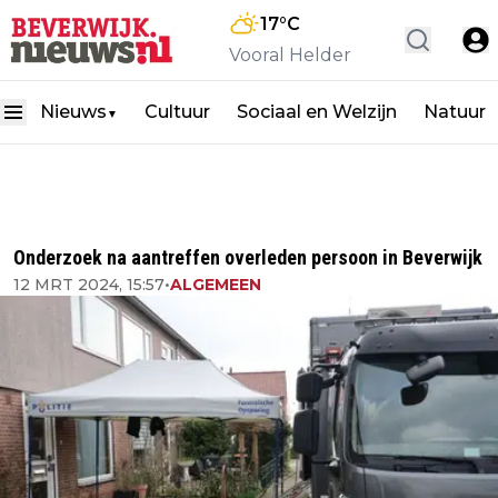
17
°C
Vooral Helder
Nieuws
Cultuur
Sociaal en Welzijn
Natuur
▼
Onderzoek na aantreffen overleden persoon in Beverwijk
12 MRT 2024, 15:57
•
ALGEMEEN