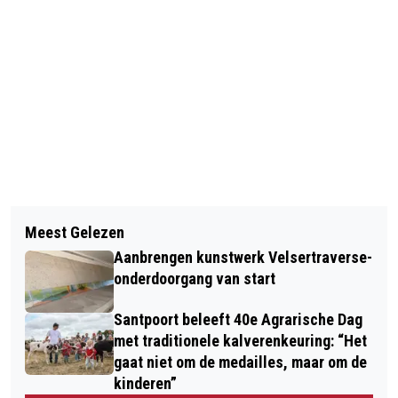
Vorig artikel
Volgend artikel
GRATIS VITALITEITSCHECK VOOR
Meest Gelezen
TWEE BEVERWIJKERS AANGEHOUDEN
SENIOREN: ‘EEN OCHTEND VOL
Aanbrengen kunstwerk Velsertraverse-
IN ONDERZOEK NAAR ONLINE FRAUDE,
VITALITEIT’
onderdoorgang van start
OPLICHTING EN WITWASSEN
Santpoort beleeft 40e Agrarische Dag
met traditionele kalverenkeuring: “Het
gaat niet om de medailles, maar om de
kinderen”